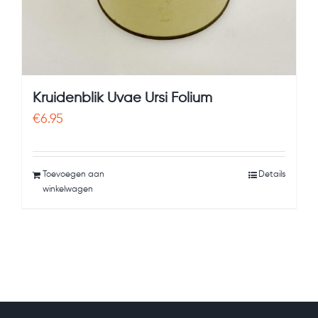
Kruidenblik Uvae Ursi Folium
€
6.95
Toevoegen aan
Details
winkelwagen