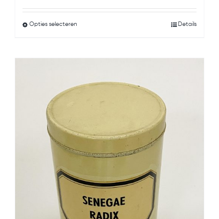
was:
is:
Opties selecteren
Details
€4.95.
€2.95.