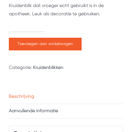
Kruidenblik dat vroeger echt gebruikt is in de
apotheek. Leuk als decoratie te gebruiken.
Kruidenblik
Menthae
Toevoegen aan winkelwagen
Piperitae
Folium
Categorie:
Kruidenblikken
aantal
Beschrijving
Aanvullende informatie