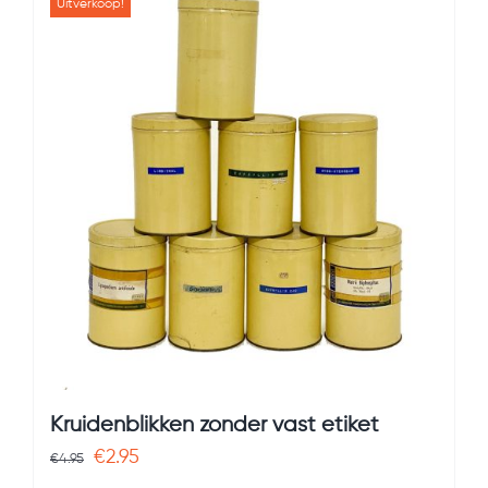
Uitverkoop!
Kruidenblikken zonder vast etiket
Oorspronkelijke
Huidige
€
2.95
€
4.95
prijs
prijs