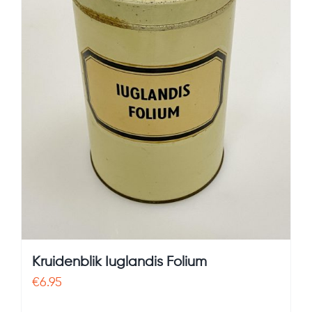
Kruidenblik Iuglandis Folium
€
6.95