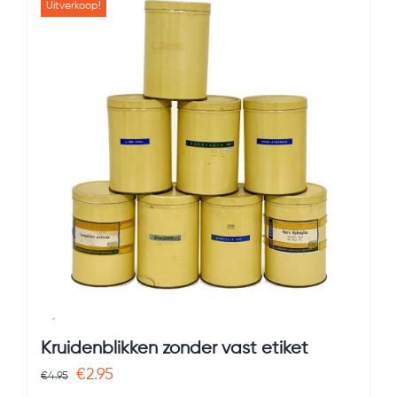
Uitverkoop!
Kruidenblikken zonder vast etiket
Oorspronkelijke
Huidige
€
2.95
€
4.95
prijs
prijs