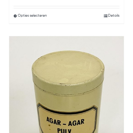
was:
is:
Opties selecteren
Details
€4.95.
€2.95.