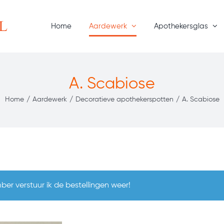
Home
Aardewerk
Apothekersglas
A. Scabiose
Home
/
Aardewerk
/
Decoratieve apothekerspotten
/
A. Scabiose
er verstuur ik de bestellingen weer!