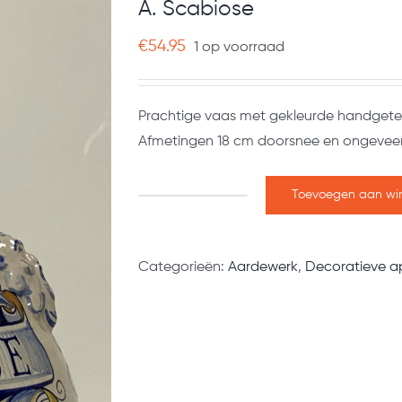
A. Scabiose
€
54.95
1 op voorraad
Prachtige vaas met gekleurde handgetek
Afmetingen 18 cm doorsnee en ongevee
Toevoegen aan wi
A.
Scabiose
aantal
Categorieën:
Aardewerk
,
Decoratieve a