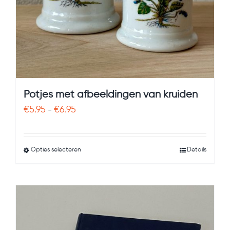
Potjes met afbeeldingen van kruiden
Prijsklasse:
€
5.95
€
6.95
-
€5.95
tot
Opties selecteren
Details
€6.95