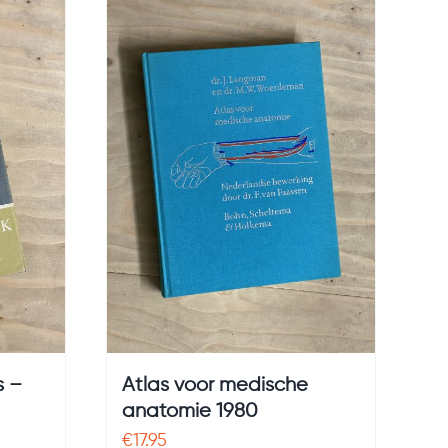
s –
Atlas voor medische
anatomie 1980
€
17.95