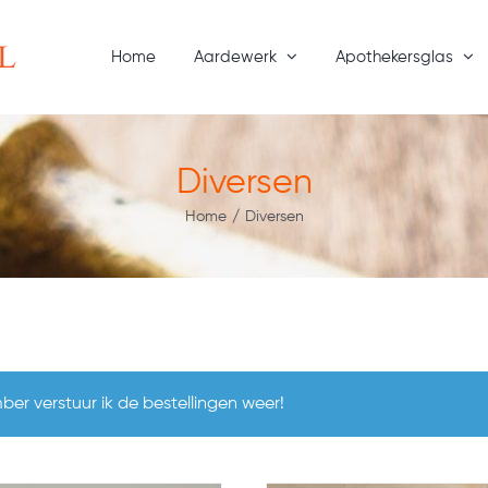
Home
Aardewerk
Apothekersglas
Diversen
Home
/
Diversen
er verstuur ik de bestellingen weer!