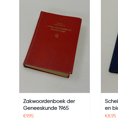
Zakwoordenboek der
Schei
Geneeskunde 1965
en bi
€
9.95
€
8.95