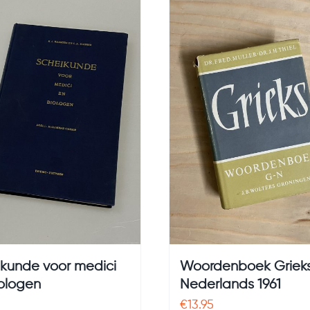
kunde voor medici
Woordenboek Griek
ologen
Nederlands 1961
€
13.95