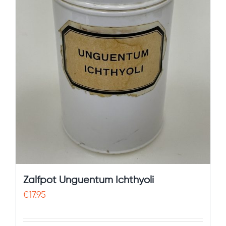
Zalfpot Unguentum Ichthyoli
€
17.95