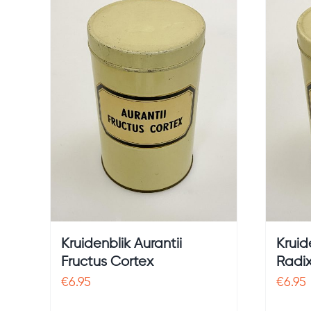
Kruidenblik Aurantii
Kruid
Fructus Cortex
Radi
€
6.95
€
6.95