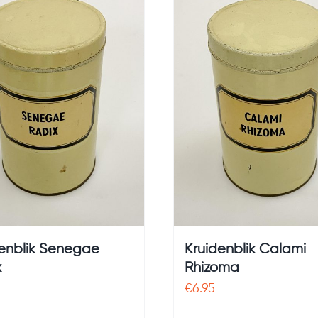
enblik Senegae
Kruidenblik Calami
x
Rhizoma
€
6.95