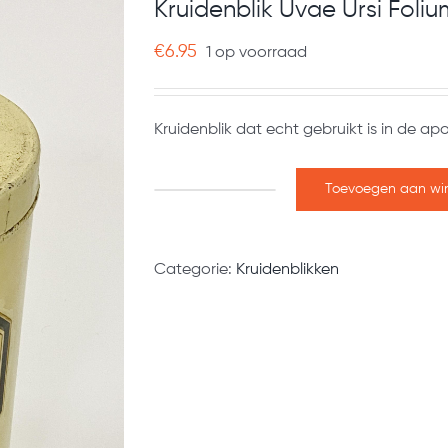
Kruidenblik Uvae Ursi Foliu
€
6.95
1 op voorraad
Kruidenblik dat echt gebruikt is in de ap
Toevoegen aan wi
Kruidenblik
Uvae
Ursi
Categorie:
Kruidenblikken
Folium
aantal