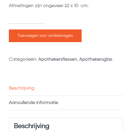
Afmetingen zijn ongeveer 22 x 10 cm.
Bruine
stopfles
Toevoegen aan winkelwagen
Sol.
Kresoli
Categorieën:
Apothekersflessen
,
Apothekersglas
Saponata
aantal
Beschrijving
Aanvullende informatie
Beschrijving