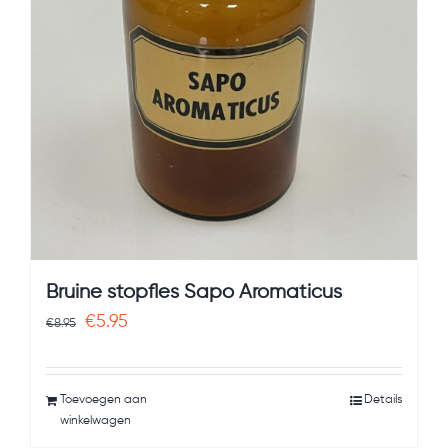
Bruine stopfles Sapo Aromaticus
Oorspronkelijke
Huidige
€
5.95
€
8.95
prijs
prijs
was:
is:
Toevoegen aan
Details
€8.95.
€5.95.
winkelwagen